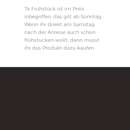
7x Frühstück ist im Preis
inbegriffen, das gilt ab Sonntag.
Wenn ihr direkt am Samstag
nach der Anreise auch schon
frühstücken wollt, dann müsst
ihr das Produkt dazu kaufen.