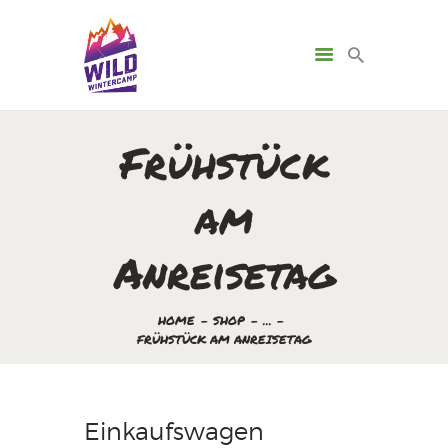
Frühstück
am
Anreisetag
HOME
SHOP
...
FRÜHSTÜCK AM ANREISETAG
Einkaufswagen